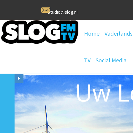
Studio@slog.nl
Home
Vaderlands
TV
Social Media
Uw L