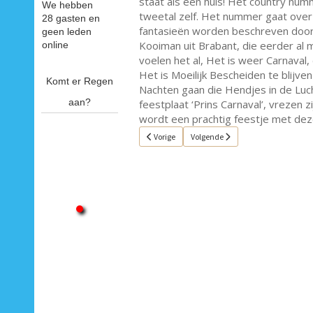
staat als een huis! Het country num
We hebben
tweetal zelf. Het nummer gaat over 
28 gasten en
fantasieën worden beschreven door
geen leden
Kooiman uit Brabant, die eerder al m
online
voelen het al, Het is weer Carnaval
Het is Moeilijk Bescheiden te blijve
Komt er Regen
Nachten gaan die Hendjes in de Luch
aan?
feestplaat ‘Prins Carnaval’, vrezen 
wordt een prachtig feestje met dez
Vorig artikel: Single van de week 4
Volgende artikel: Single van de we
Vorige
Volgende