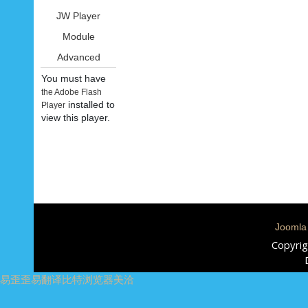
JW Player
Module
Advanced
You must have
the Adobe Flash
installed to
Player
view this player.
Joomla
Copyrig
易歪歪
易翻译
比特浏览器
美洽