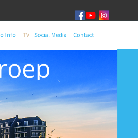
o Info
TV
Social Media
Contact
roep