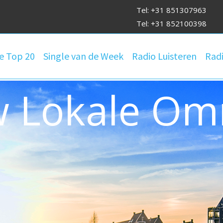
Tel: +31 851307963
Tel: +31 852100398
e Top 20
Single van de Week
Radio Luisteren
Radi
 Lokale Om