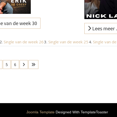
e van de week 30
Lees meer 
Single van de week 26
Single van de week 25
Single van d
5
6
Joomla Template
Designed With TemplateToaster