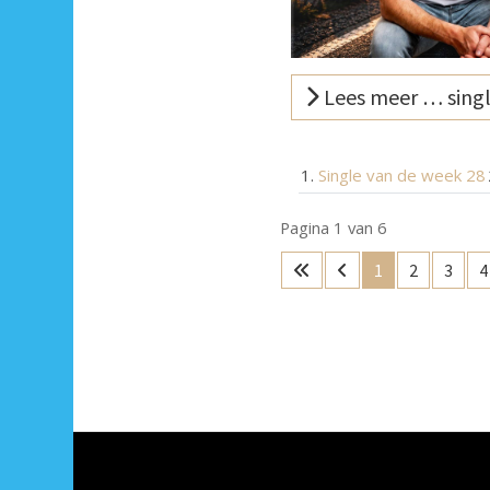
Lees meer … singl
Single van de week 28
Pagina 1 van 6
1
2
3
4