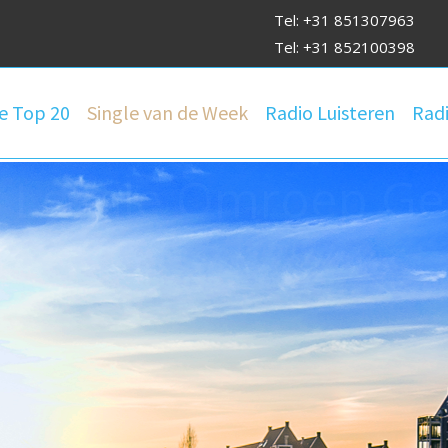
Tel: +31 851307963
Tel: +31 852100398
e Top 20
Single van de Week
Radio Luisteren
Radi
 Lokale Om