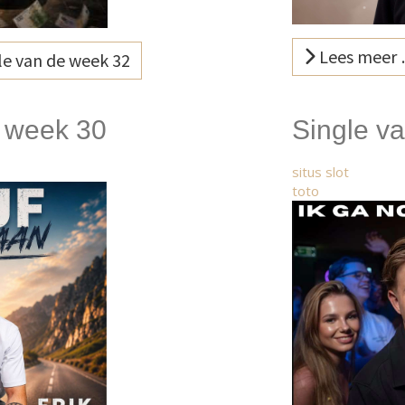
Lees meer 
e van de week 32
e week 30
Single v
situs slot
toto