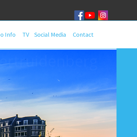
o Info
TV
Social Media
Contact
roep