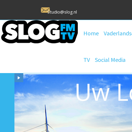
Studio@slog.nl
Home
Vaderlands
TV
Social Media
Uw L