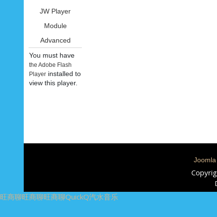
JW Player
Module
Advanced
You must have
the Adobe Flash
installed to
Player
view this player.
Joomla
Copyrig
旺商聊
旺商聊
旺商聊
QuickQ
汽水音乐