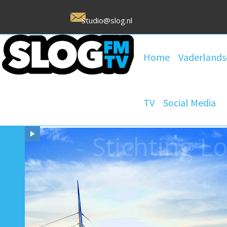
Studio@slog.nl
Home
Vaderlands
TV
Social Media
Stichting 