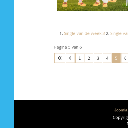
Single van de week 3
Single v
Pagina 5 van 6
1
2
3
4
5
6
Joomla
Copyrig