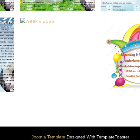
Joomla Template
Designed With TemplateToaster