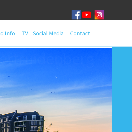
o Info
TV
Social Media
Contact
roep