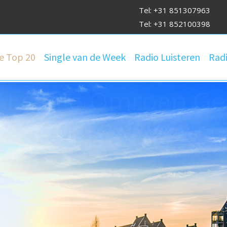
Tel: +31 851307963
Tel: +31 852100398
e Top 20
Single van de Week
Radio Luisteren
Radi
 Lokale Om