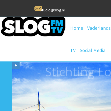
Studio@slog.nl
Home
Vaderlands
TV
Social Media
Stichting 