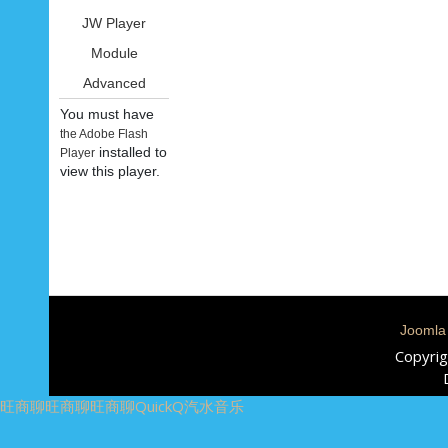
JW Player
Module
Advanced
You must have
the Adobe Flash
installed to
Player
view this player.
Joomla
Copyrig
旺商聊
旺商聊
旺商聊
QuickQ
汽水音乐