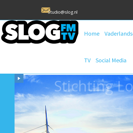
Studio@slog.nl
Home
Vaderlands
TV
Social Media
Stichting 