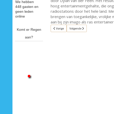
door Dylan van der Feen. Het resul
We hebben
hoog entertainmentgehalte, die onge
448 gasten en
radiostations door het hele land. M
geen leden
brengen van toegankelijke, vrolijke 
online
aan bij zijn imago als ras entertaine
Vorig artikel: Single van de week 21
Volgende artikel: Single van de we
Vorige
Volgende
Komt er Regen
aan?