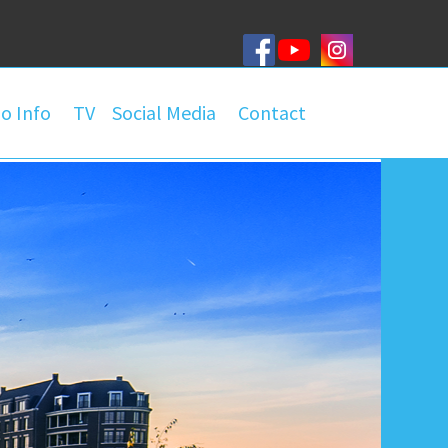
o Info
TV
Social Media
Contact
roep