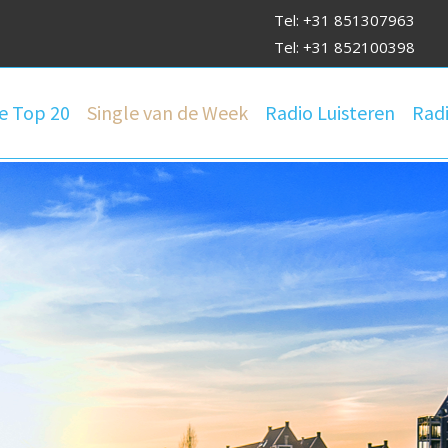
Tel: +31 851307963
Tel: +31 852100398
e Top 20
Single van de Week
Radio Luisteren
Radi
 Lokale Om