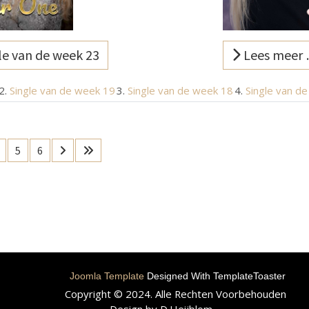
e van de week 23
Lees meer 
Single van de week 19
Single van de week 18
Single van d
5
6
Joomla Template
Designed With TemplateToaster
Copyright © 2024. Alle Rechten Voorbehouden