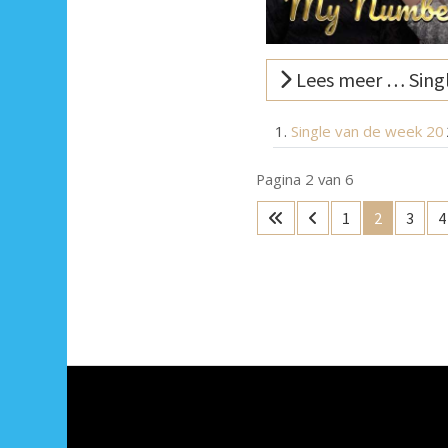
Lees meer … Singl
Single van de week 20
Pagina 2 van 6
1
2
3
4