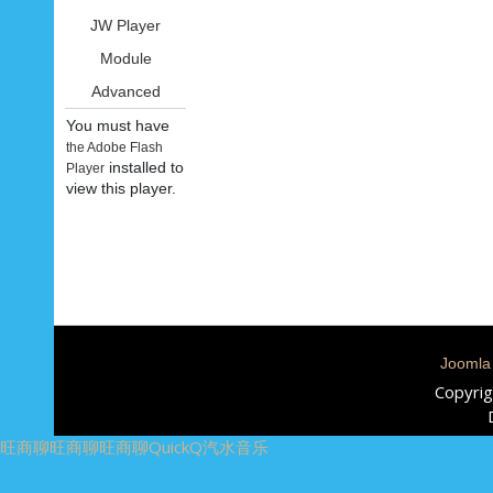
JW Player
Module
Advanced
You must have
the Adobe Flash
installed to
Player
view this player.
Joomla
Copyrig
旺商聊
旺商聊
旺商聊
QuickQ
汽水音乐