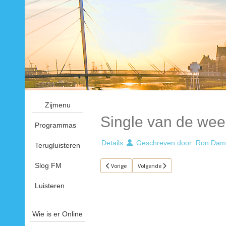
Zijmenu
Single van de wee
Programmas
Details
Geschreven door:
Ron Dam
Terugluisteren
Slog FM
Vorig artikel: Single van de week 33
Volgende artikel: Single van de we
Vorige
Volgende
Luisteren
Wie is er Online