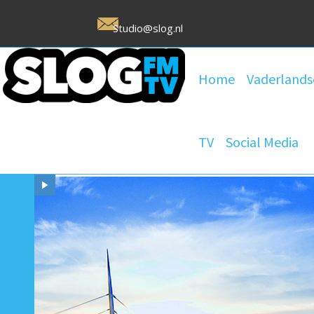
Studio@slog.nl
Home
Vaderlands
TV
Social Media
Uw L