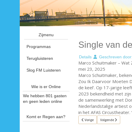
Zijmenu
Single van d
Programmas
Details
Geschreven door
Terugluisteren
Marco Schuitmaker – Wat
mei 23, 2025
Slog FM Luisteren
Marco Schuitmaker, bekend 
Zou Ik Daarvoor Moeten Do
Wie is er Online
de keel’. Op 17-jarige leef
2023 bekendheid met zijn m
We hebben 801 gasten
de samenwerking met Donnie
en geen leden online
Nederlandstalige artiest o
in het AFAS Circustheater.
Komt er Regen aan?
Vorig artikel: Single van de week 2
Volgende artikel: Sin
Vorige
Volgende