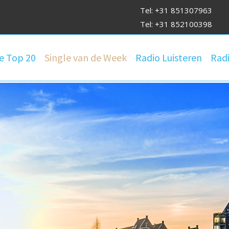
Tel: +31 851307963
Tel: +31 852100398
e Top 20
Single van de Week
Radio Luisteren
Radi
 Lokale Om