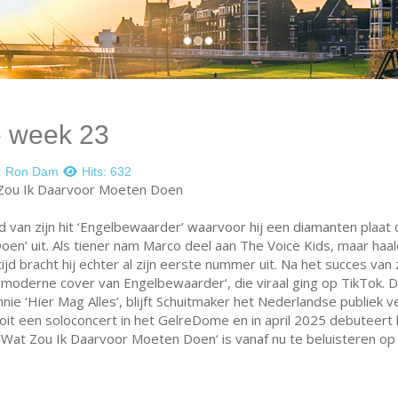
e week 23
:
Ron Dam
Hits: 632
 Zou Ik Daarvoor Moeten Doen
van zijn hit ‘Engelbewaarder’ waarvoor hij een diamanten plaat o
en’ uit. Als tiener nam Marco deel aan The Voice Kids, maar haal
tijd bracht hij echter al zijn eerste nummer uit. Na het succes van
oderne cover van Engelbewaarder‘, die viraal ging op TikTok. Dit
 ‘Hier Mag Alles’, blijft Schuitmaker het Nederlandse publiek ve
oit een soloconcert in het GelreDome en in april 2025 debuteert 
 ‘Wat Zou Ik Daarvoor Moeten Doen‘ is vanaf nu te beluisteren op
4
gle van de week 22