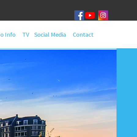
o Info
TV
Social Media
Contact
roep