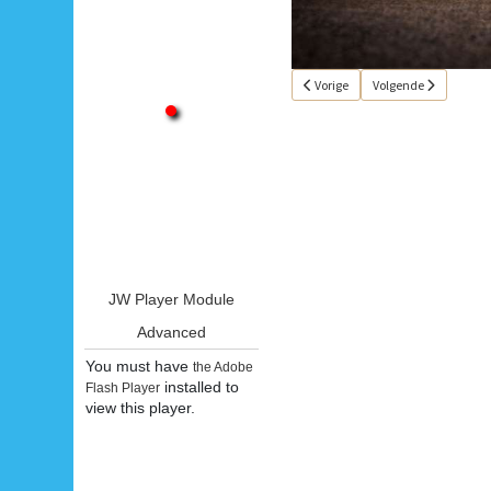
Vorig artikel: Single van de week 1
Volgende artikel: Sin
Vorige
Volgende
JW Player Module
Advanced
You must have
the Adobe
installed to
Flash Player
view this player.