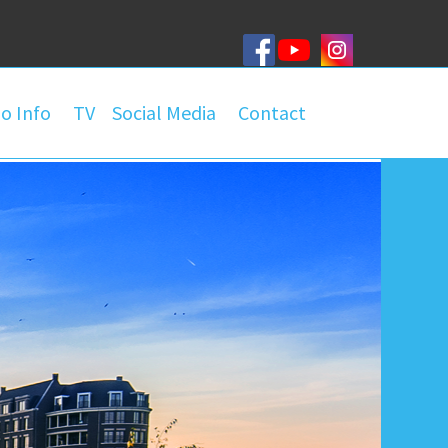
o Info
TV
Social Media
Contact
roep