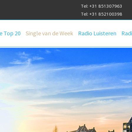
Tel: +31 851307963
Tel: +31 852100398
e Top 20
Single van de Week
Radio Luisteren
Radi
 Lokale Om