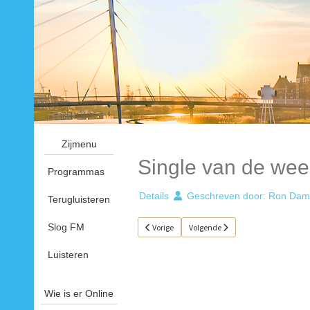
Zijmenu
Single van de wee
Programmas
Details
Geschreven door:
Ron Dam
Terugluisteren
Slog FM
Vorig artikel: Single van de week 12
Volgende artikel: Single van de we
Vorige
Volgende
Luisteren
Wie is er Online