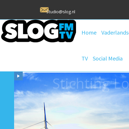
Studio@slog.nl
Home
Vaderlands
TV
Social Media
Stichting 