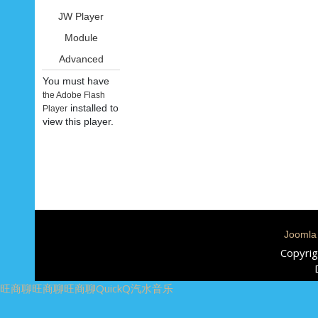
JW Player
Module
Advanced
You must have
the Adobe Flash
installed to
Player
view this player.
Joomla
Copyrig
旺商聊
旺商聊
旺商聊
QuickQ
汽水音乐