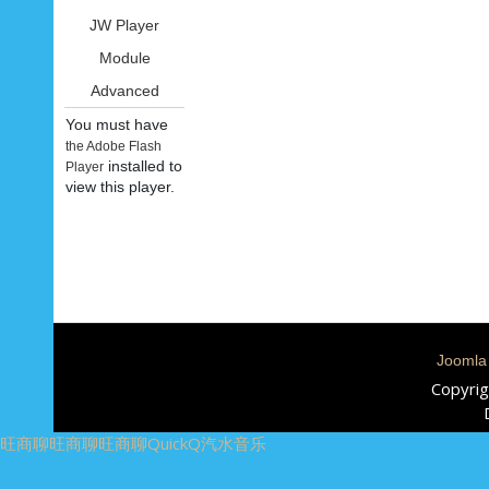
JW Player
Module
Advanced
You must have
the Adobe Flash
installed to
Player
view this player.
Joomla
Copyrig
旺商聊
旺商聊
旺商聊
QuickQ
汽水音乐