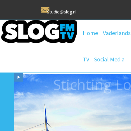
Studio@slog.nl
Home
Vaderlands
TV
Social Media
Stichting 