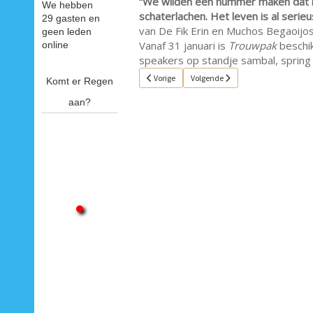
“We wilden een nummer maken dat 
We hebben
schaterlachen. Het leven is al serie
29 gasten en
van De Fik Erin en Muchos Begaoijos
geen leden
Vanaf 31 januari is
Trouwpak
beschik
online
speakers op standje sambal, spring 
Vorig artikel: Single van de week 9
Volgende artikel: Single van de we
Vorige
Volgende
Komt er Regen
aan?