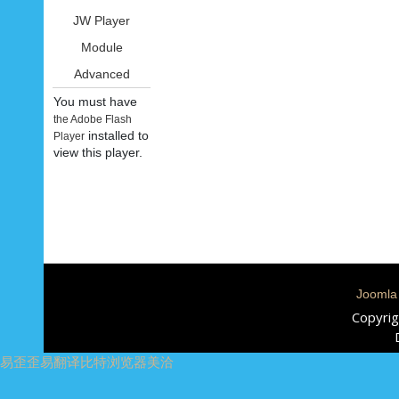
JW Player
Module
Advanced
You must have
the Adobe Flash
installed to
Player
view this player.
Joomla
Copyrig
易歪歪
易翻译
比特浏览器
美洽