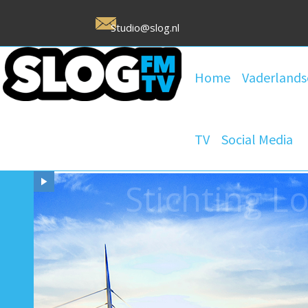
Studio@slog.nl
Home
Vaderlands
TV
Social Media
Stichting 