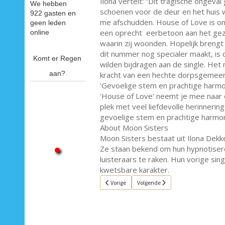
Ilona vertelt: “Dit tragische ongeva
We hebben
schoenen voor de deur en het huis 
922 gasten en
me afschudden. House of Love is on
geen leden
een oprecht eerbetoon aan het gezin
online
waarin zij woonden. Hopelijk brengt
dit nummer nog specialer maakt, is 
Komt er Regen
wilden bijdragen aan de single. Het
aan?
kracht van een hechte dorpsgemee
'Gevoelige stem en prachtige harmo
'House of Love' neemt je mee naar e
plek met veel liefdevolle herinneri
gevoelige stem en prachtige harmonie
About Moon Sisters
Moon Sisters bestaat uit Ilona Dekker
Ze staan bekend om hun hypnotise
luisteraars te raken. Hun vorige sin
kwetsbare karakter.
Vorig artikel: Single van de week 18
Volgende artikel: Single van de we
Vorige
Volgende