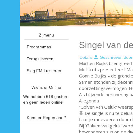
Zijmenu
Singel van d
Programmas
Details
Geschreven door
Terugluisteren
Martien Buijks brengt eer
Met trots presenteert Mar
Slog FM Luisteren
Gonnie Buijks – de grondle
Samen stonden zij decenni
Wie is er Online
doorzettingsvermogen. Hun
Als blijvende herinnering 
We hebben 618 gasten
Allegonda
en geen leden online
“Golven van Geluk” weerspi
📀 De single is nu te belui
Komt er Regen aan?
Laat je meevoeren door dit 
Bij ‘Golven van geluk’ we
bewonderen zijn op de dive