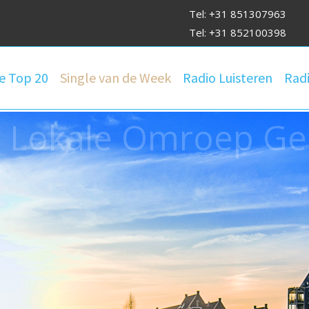
Tel: +31 851307963
Tel: +31 852100398
e Top 20
Single van de Week
Radio Luisteren
Radi
g Lokale Omroep Ge