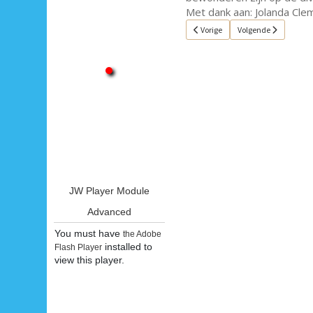
Met dank aan: Jolanda Cle
Vorig artikel: Single van de week 4
Volgende artikel: Sin
Vorige
Volgende
JW Player Module
Advanced
You must have
the Adobe
installed to
Flash Player
view this player.