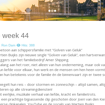
e week 44
:
Ron Dam
Hits: 388
betoon aan schippersfamilie met “Golven van Geluk”
tien Buijks zijn nieuwe single “Golven van Geluk”, een hartverwa
ggers van het familiebedrijf Amer Shipping.
alang aan het roer, niet alleen van hun onderneming, maar ook va
 liefde voor elkaar, hun werk en de mensen om hen heen vormt 
aan hun betekenis voor de familie én de binnenvaart zijn er twee
egelt hun reis – door stormen en zonneschijn – altijd samen, altij
steren op alle streamingdiensten!
eerlijke, muzikale verhaal van liefde, kracht en familietrots.
rd een prachtige bijpassende clip geschoten door Joeri van den K
rse clipkanalen, YouTube en de socials van Martien Buijks.