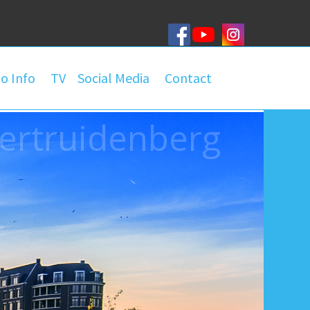
o Info
TV
Social Media
Contact
ertruidenberg