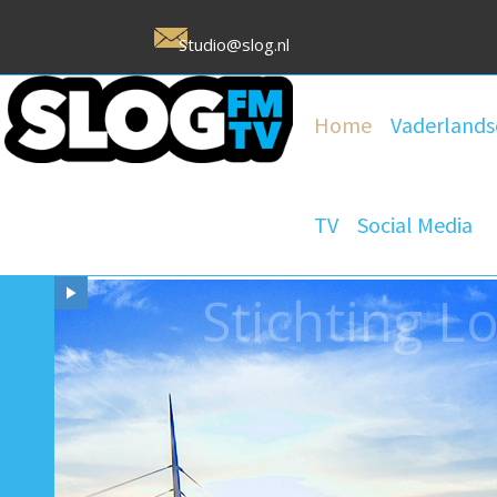
Studio@slog.nl
Home
Vaderlands
TV
Social Media
Stichting 