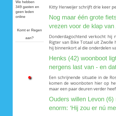
We hebben
Kitty Herweijer schrijft drie keer
349 gasten en
geen leden
Nog maar één grote fiet
online
vrezen voor de klap van 
Komt er Regen
Donderdagochtend verkocht hij n
aan?
Rigter van Bike Totaal uit Zwolle
hij binnenkort al die onderdelen 
Henks (42) woonboot ligt
nergens last van - en da
Een schrijnende situatie in de R
komen de woonboten hier op het d
maar een paar deuren verder heeft 
Ouders willen Levon (6) 
enorm: ‘Hij zou er nú me